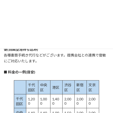
お届け。
■カーゴジェット便
大きな荷物の配送サービス
例／南青山～日本橋の料金が 3300円（税込み）全て2時間以内の
お届け
■その他、ハンドキャリー・新幹線(レールゴーサービス）・航空
便(羽田空港持ち込み)
各種書類手続き代行などがございます。提携会社との連携で俊敏
にご対応いたします。
■ 料金の一例(目安)
千代
中央
渋谷
新宿
文京
港区
田区
区
区
区
区
千代
1,20
1,00
1,40
2,00
2,00
2,00
0
0
0
0
0
0
田区
中央
1,40
1,40
1,00
1,50
2,00
2,00